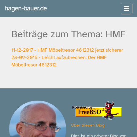
hagen-bauer.de
Beiträge zum Thema: HMF
11-12-2017 - HMF Möbeltresor 4612312 jetzt sicherer
28-09-2015 - Leicht aufzubrechen: Der HMF
Möbeltresor 4612312
Über diesen Blog
Dies ist ein privater Blog von