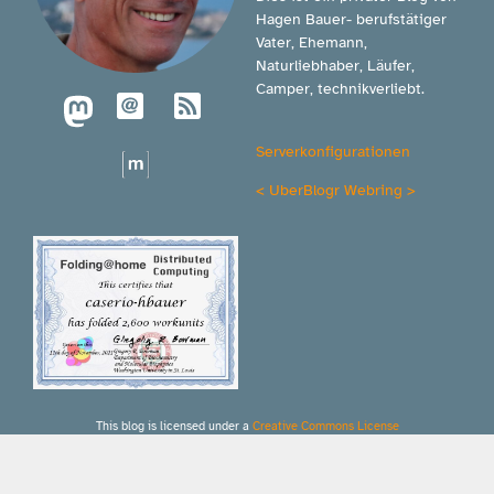
Hagen Bauer- berufstätiger
Vater, Ehemann,
Naturliebhaber, Läufer,
Camper, technikverliebt.
Serverkonfigurationen
<
UberBlogr Webring
>
This blog is licensed under a
Creative Commons License