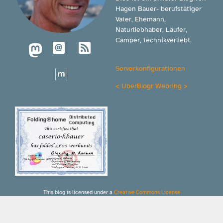
Hagen Bauer- berufstätiger
Vater, Ehemann,
Naturliebhaber, Läufer,
Camper, technikverliebt.
Serverkonfigurationen
<
UberBlogr Webring
>
This blog is licensed under a
Creative Commons License