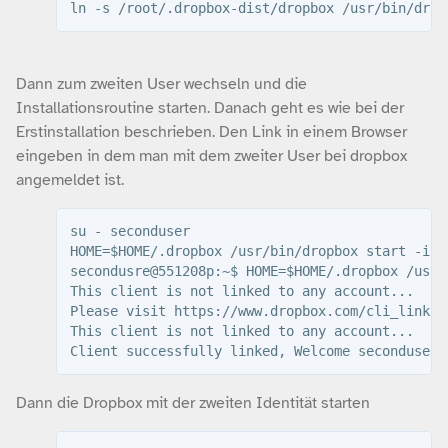
ln -s /root/.dropbox-dist/dropbox /usr/bin/drop
Dann zum zweiten User wechseln und die
Installationsroutine starten. Danach geht es wie bei der
Erstinstallation beschrieben. Den Link in einem Browser
eingeben in dem man mit dem zweiter User bei dropbox
angemeldet ist.
su - seconduser

HOME=$HOME/.dropbox /usr/bin/dropbox start -i

secondusre@551208p:~$ HOME=$HOME/.dropbox /usr/
This client is not linked to any account...

Please visit https://www.dropbox.com/cli_link?h
This client is not linked to any account...

Client successfully linked, Welcome seconduser!
Dann die Dropbox mit der zweiten Identität starten