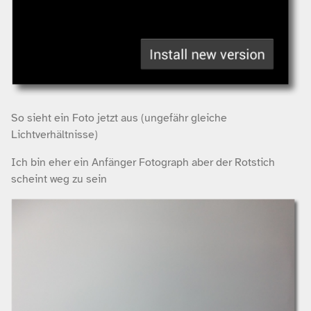
So sieht ein Foto jetzt aus (ungefähr gleiche
Lichtverhältnisse)
Ich bin eher ein Anfänger Fotograph aber der Rotstich
scheint weg zu sein