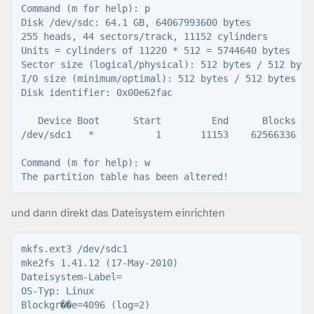
Command (m for help): p

Disk /dev/sdc: 64.1 GB, 64067993600 bytes

255 heads, 44 sectors/track, 11152 cylinders

Units = cylinders of 11220 * 512 = 5744640 bytes

Sector size (logical/physical): 512 bytes / 512 bytes
I/O size (minimum/optimal): 512 bytes / 512 bytes

Disk identifier: 0x00e62fac

   Device Boot      Start         End      Blocks   I
/dev/sdc1   *           1       11153    62566336   8
Command (m for help): w

und dann direkt das Dateisystem einrichten
mkfs.ext3 /dev/sdc1 

mke2fs 1.41.12 (17-May-2010)

Dateisystem-Label=

OS-Typ: Linux

Blockgr��e=4096 (log=2)
