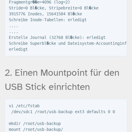
Fragmentgr��e=4096 (log=2)

Stride=0 Bl�cke, Stripebreite=0 Bl�cke

3915776 Inodes, 15641584 Bl�cke

Schreibe Inode-Tabellen: erledigt                    
....

....

Erstelle Journal (32768 Bl�cke): erledigt

Schreibe Superbl�cke und Dateisystem-Accountinginform
2. Einen Mountpoint für den
USB Stick einrichten
vi /etc/fstab

 /dev/sdc1 /root/usb-backup ext3 defaults 0 0

mkdir /root/usb-backup
