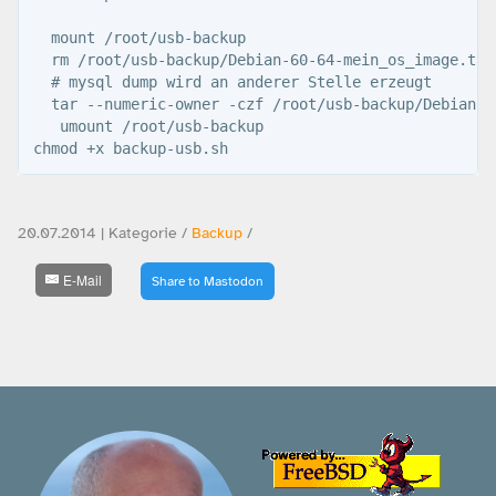
  mount /root/usb-backup

  rm /root/usb-backup/Debian-60-64-mein_os_image.tar.
  # mysql dump wird an anderer Stelle erzeugt

  tar --numeric-owner -czf /root/usb-backup/Debian-6
   umount /root/usb-backup

20.07.2014 | Kategorie /
Backup
/
E-Mail
Share to Mastodon