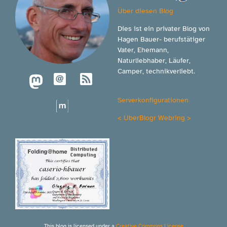
Über diesen Blog
Dies ist ein privater Blog von
Hagen Bauer- berufstätiger
Vater, Ehemann,
Naturliebhaber, Läufer,
Camper, technikverliebt.
Serverkonfigurationen
<
UberBlogr Webring
>
This blog is licensed under a
Creative Commons License