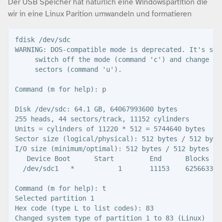
Der USB Speicher hat natürlich eine Windowspartition die
wir in eine Linux Parition umwandeln und formatieren
fdisk /dev/sdc

WARNING: DOS-compatible mode is deprecated. It's stro
     switch off the mode (command 'c') and change dis
     sectors (command 'u').

Command (m for help): p

Disk /dev/sdc: 64.1 GB, 64067993600 bytes

255 heads, 44 sectors/track, 11152 cylinders

Units = cylinders of 11220 * 512 = 5744640 bytes

Sector size (logical/physical): 512 bytes / 512 bytes
I/O size (minimum/optimal): 512 bytes / 512 bytes

   Device Boot      Start         End      Blocks   I
  /dev/sdc1   *           1       11153    62566336 
Command (m for help): t

Selected partition 1

Hex code (type L to list codes): 83

Changed system type of partition 1 to 83 (Linux)
