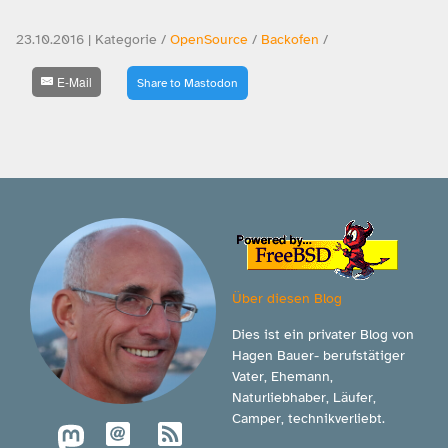
23.10.2016 | Kategorie /
OpenSource
/
Backofen
/
E-Mail
Share to Mastodon
Über diesen Blog
Dies ist ein privater Blog von
Hagen Bauer- berufstätiger
Vater, Ehemann,
Naturliebhaber, Läufer,
Camper, technikverliebt.