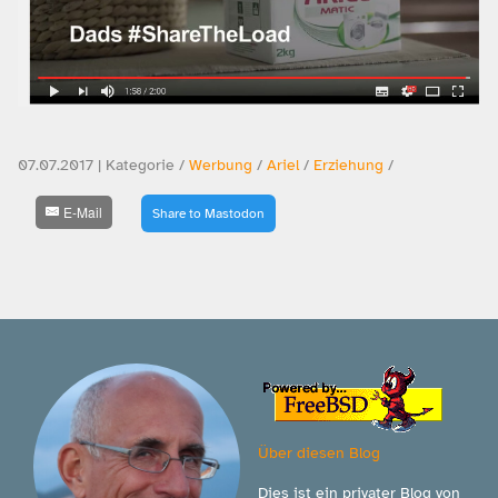
07.07.2017 | Kategorie /
Werbung
/
Ariel
/
Erziehung
/
E-Mail
Share to Mastodon
Über diesen Blog
Dies ist ein privater Blog von