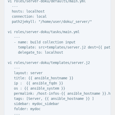
vi roles/server-doku/defaults/main.yml 

  ---

  hosts: localhost

  connection: local

  path2jekyll: "/home/user/doku/_server/"

vi roles/server-doku/tasks/main.yml 

   ---

   - name: build collection input

     template: src=templates/server.j2 dest={{ path2
     delegate_to: localhost

vi roles/server-doku/templates/server.j2 

   ---

   layout: server

   title: {{ ansible_hostname }}

   ip :  {{ ansible_fqdn }}

   os : {{ ansible_system }}

   permalink: /host-infos-{{ ansible_hostname }}.html
   tags: [Server, {{ ansible_hostname }} ]

   sidebar: mydoc_sidebar

   folder: mydoc
