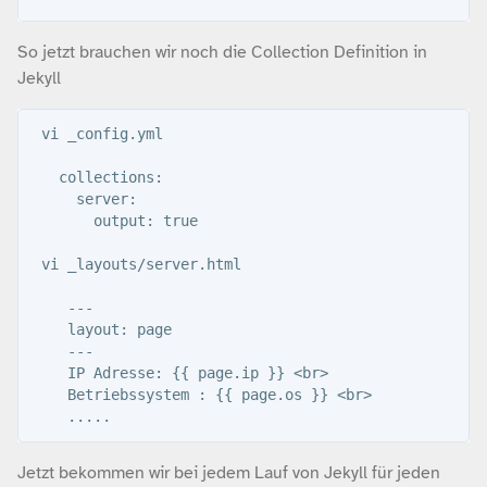
So jetzt brauchen wir noch die Collection Definition in
Jekyll
 vi _config.yml 

   collections:

     server:

       output: true

 vi _layouts/server.html 

    ---

    layout: page

    ---

    IP Adresse: {{ page.ip }} <br>

    Betriebssystem : {{ page.os }} <br>

Jetzt bekommen wir bei jedem Lauf von Jekyll für jeden