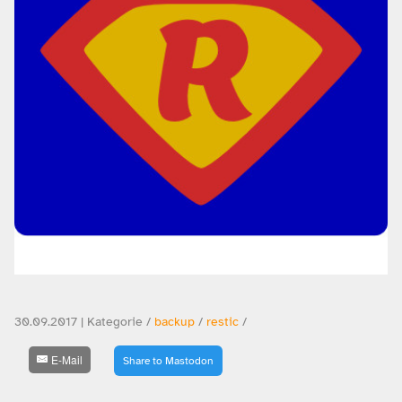
30.09.2017 | Kategorie /
backup
/
restic
/
E-Mail
Share to Mastodon