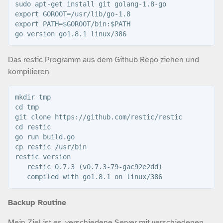
sudo apt-get install git golang-1.8-go

export GOROOT=/usr/lib/go-1.8

export PATH=$GOROOT/bin:$PATH

Das restic Programm aus dem Github Repo ziehen und
kompilieren
mkdir tmp

cd tmp

git clone https://github.com/restic/restic

cd restic

go run build.go

cp restic /usr/bin

restic version

   restic 0.7.3 (v0.7.3-79-gac92e2dd)

Backup Routine
Mein Ziel ist es, verschiedene Server mit verschiedenen