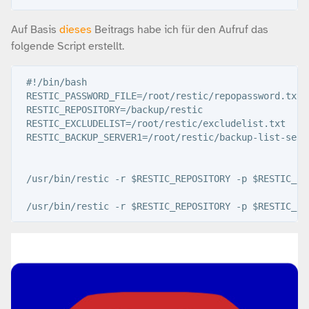
Auf Basis
dieses
Beitrags habe ich für den Aufruf das
folgende Script erstellt.
 #!/bin/bash

 RESTIC_PASSWORD_FILE=/root/restic/repopassword.txt

 RESTIC_REPOSITORY=/backup/restic

 RESTIC_EXCLUDELIST=/root/restic/excludelist.txt

 RESTIC_BACKUP_SERVER1=/root/restic/backup-list-serve
 /usr/bin/restic -r $RESTIC_REPOSITORY -p $RESTIC_PA