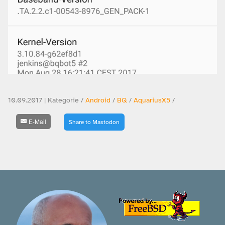
10.09.2017 | Kategorie /
Android
/
BQ
/
AquariusX5
/
E-Mail
Share to Mastodon