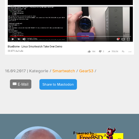
16.09.2017 | Kategorie /
Smartwatch
/
GearS3
/
E-Mail
Share to Mastodon