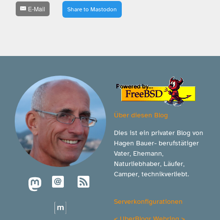
E-Mail
Share to Mastodon
Über diesen Blog
Dies ist ein privater Blog von
Hagen Bauer- berufstätiger
Vater, Ehemann,
Naturliebhaber, Läufer,
Camper, technikverliebt.
Serverkonfigurationen
<
UberBlogr Webring
>