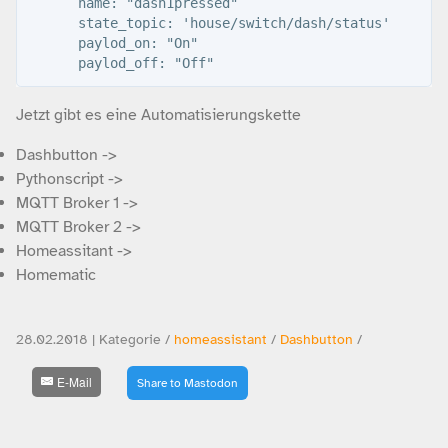
      name: "dash1pressed"

      state_topic: 'house/switch/dash/status'

      paylod_on: "On"

Jetzt gibt es eine Automatisierungskette
Dashbutton ->
Pythonscript ->
MQTT Broker 1 ->
MQTT Broker 2 ->
Homeassitant ->
Homematic
28.02.2018 | Kategorie /
homeassistant
/
Dashbutton
/
E-Mail
Share to Mastodon