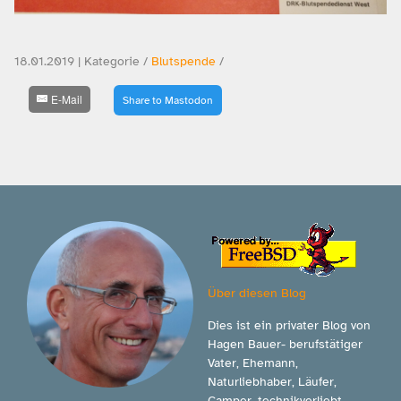
18.01.2019 | Kategorie /
Blutspende
/
E-Mail
Share to Mastodon
Über diesen Blog
Dies ist ein privater Blog von
Hagen Bauer- berufstätiger
Vater, Ehemann,
Naturliebhaber, Läufer,
Camper, technikverliebt.