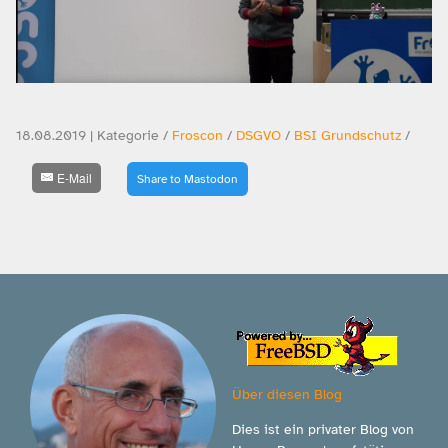
18.08.2019 | Kategorie /
Froscon
/
DSGVO
/
BSI Grundschutz
/
E-Mail
Share to Mastodon
Über diesen Blog
Dies ist ein privater Blog von