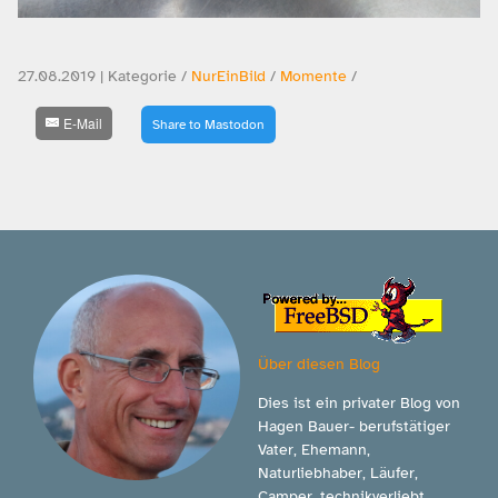
27.08.2019 | Kategorie /
NurEinBild
/
Momente
/
E-Mail
Share to Mastodon
Über diesen Blog
Dies ist ein privater Blog von
Hagen Bauer- berufstätiger
Vater, Ehemann,
Naturliebhaber, Läufer,
Camper, technikverliebt.