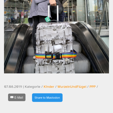
07.08.2019 | Kategorie /
Kinder
/
WurzelnUndFlügel
/
PPP
/
E-Mail
Share to Mastodon