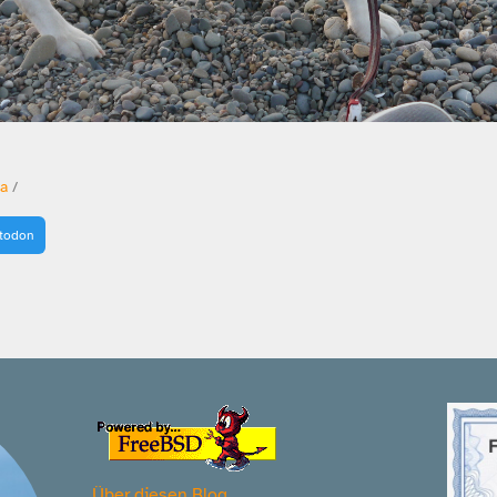
a
/
stodon
Über diesen Blog