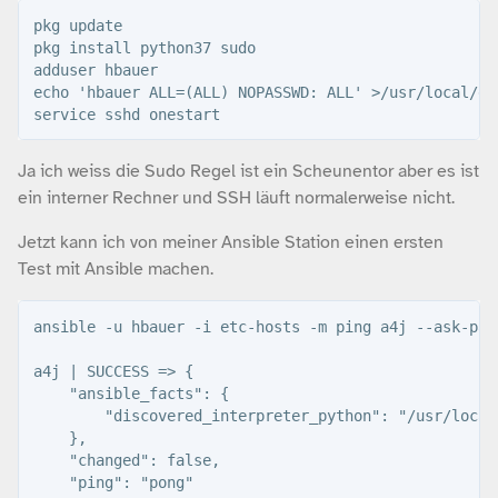
pkg update

pkg install python37 sudo

adduser hbauer

echo 'hbauer ALL=(ALL) NOPASSWD: ALL' >/usr/local/et
Ja ich weiss die Sudo Regel ist ein Scheunentor aber es ist
ein interner Rechner und SSH läuft normalerweise nicht.
Jetzt kann ich von meiner Ansible Station einen ersten
Test mit Ansible machen.
ansible -u hbauer -i etc-hosts -m ping a4j --ask-pass
a4j | SUCCESS => {

    "ansible_facts": {

        "discovered_interpreter_python": "/usr/local/
    },

    "changed": false,

    "ping": "pong"
