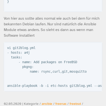
}

Von hier aus sollte alles normal wie auch bei dem für mich
bekannten Debian laufen. Nur sind natürlich die Ansible
Module etwas anders. So sieht es dann aus wenn man
Software installiert
vi git2blog.yml 

- hosts: a4j

  tasks:

      - name: Add packages on FreeBSD 

        pkgng:

            name: rsync,curl,git,mosquitto

02.05.2020 | Kategorie /
ansible
/
freenas
/
freebsd
/