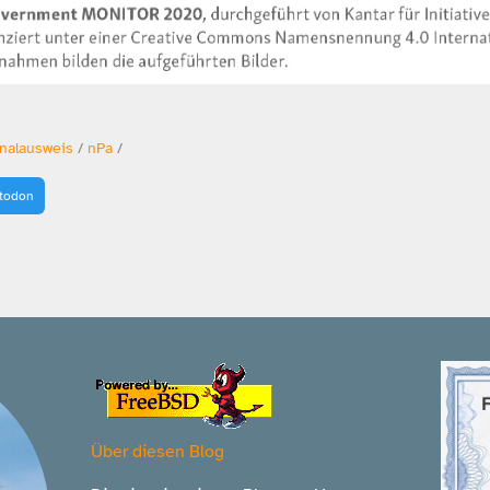
nalausweis
/
nPa
/
stodon
Über diesen Blog