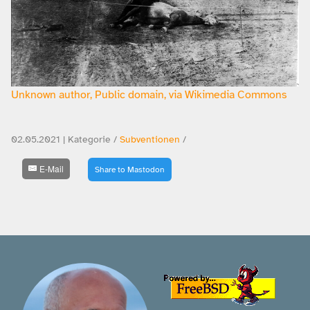
Unknown author, Public domain, via Wikimedia Commons
02.05.2021 | Kategorie /
Subventionen
/
E-Mail
Share to Mastodon