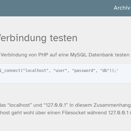
Archiv
erbindung testen
 Verbindung von PHP auf eine MySQL Datenbank testen
i_connect("localhost", "user", "password", "db"));'

das “localhost” und “127.0.0.1” in diesem Zusammenhang
ost geht wohl über einen Filesocket während 127.0.0.1 