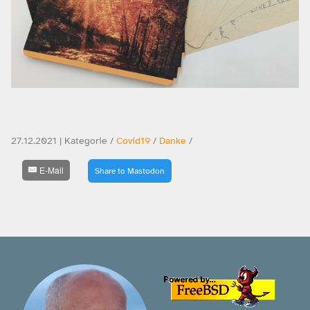
27.12.2021 | Kategorie /
Covid19
/
Danke
/
E-Mail
Share to Mastodon