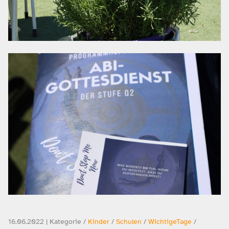
16.06.2022 | Kategorie /
Kinder
/
Schulen
/
WichtigeTage
/