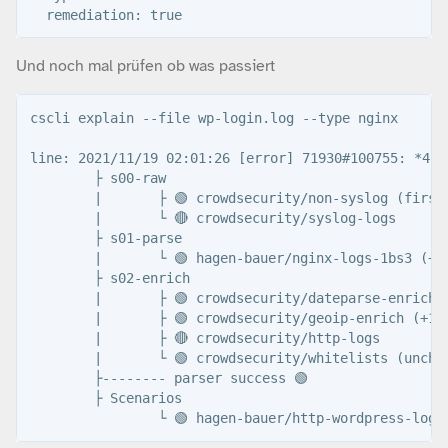
Und noch mal prüfen ob was passiert
cscli explain --file wp-login.log --type nginx

line: 2021/11/19 02:01:26 [error] 71930#100755: *453
        ├ s00-raw

        |       ├ 🟢 crowdsecurity/non-syslog (first_
        |       └ 🔴 crowdsecurity/syslog-logs

        ├ s01-parse

        |       └ 🟢 hagen-bauer/nginx-logs-1bs3 (+16
        ├ s02-enrich

        |       ├ 🟢 crowdsecurity/dateparse-enrich (
        |       ├ 🟢 crowdsecurity/geoip-enrich (+13)
        |       ├ 🔴 crowdsecurity/http-logs

        |       └ 🟢 crowdsecurity/whitelists (unchan
        ├-------- parser success 🟢

        ├ Scenarios
