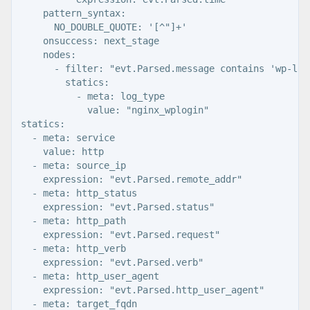
    pattern_syntax:

      NO_DOUBLE_QUOTE: '[^"]+'

    onsuccess: next_stage

    nodes:

      - filter: "evt.Parsed.message contains 'wp-logi
        statics:

          - meta: log_type

            value: "nginx_wplogin"

statics:

  - meta: service

    value: http

  - meta: source_ip

    expression: "evt.Parsed.remote_addr"

  - meta: http_status

    expression: "evt.Parsed.status"

  - meta: http_path

    expression: "evt.Parsed.request"

  - meta: http_verb

    expression: "evt.Parsed.verb"

  - meta: http_user_agent

    expression: "evt.Parsed.http_user_agent"

  - meta: target_fqdn
