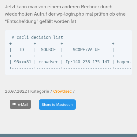
Jetzt kann man von einem anderen Rechner durch
wiederholten Aufruf der wp-login.php mal prüfen ob eine
“Entscheidung” gefällt worden ist
 # cscli decision list

+---------+----------+--------------------+---------
|   ID    |  SOURCE  |    SCOPE:VALUE     |         
+---------+----------+--------------------+---------
| 95xxx81 | crowdsec | Ip:140.238.175.147 | hagen-ba
28.07.2022 | Kategorie /
Crowdsec
/
E-Mail
Share to Mastodon