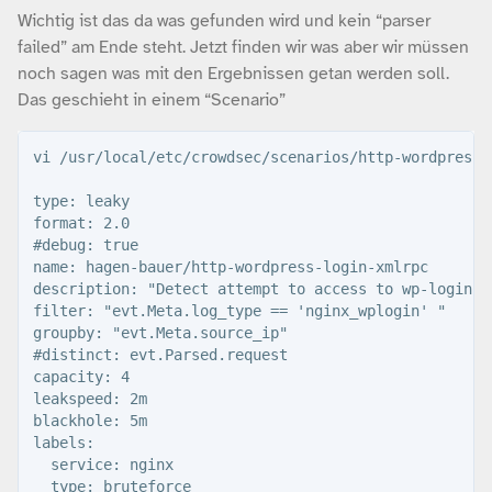
Wichtig ist das da was gefunden wird und kein “parser
failed” am Ende steht. Jetzt finden wir was aber wir müssen
noch sagen was mit den Ergebnissen getan werden soll.
Das geschieht in einem “Scenario”
vi /usr/local/etc/crowdsec/scenarios/http-wordpress-l
type: leaky

format: 2.0

#debug: true

name: hagen-bauer/http-wordpress-login-xmlrpc

description: "Detect attempt to access to wp-login "

filter: "evt.Meta.log_type == 'nginx_wplogin' "

groupby: "evt.Meta.source_ip"

#distinct: evt.Parsed.request

capacity: 4

leakspeed: 2m

blackhole: 5m

labels:

  service: nginx

  type: bruteforce
