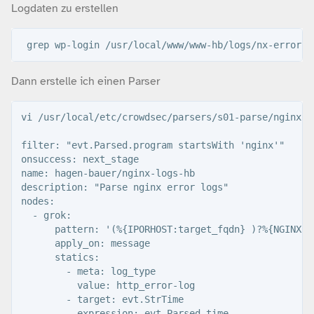
Logdaten zu erstellen
Dann erstelle ich einen Parser
vi /usr/local/etc/crowdsec/parsers/s01-parse/nginx-lo
filter: "evt.Parsed.program startsWith 'nginx'"

onsuccess: next_stage

name: hagen-bauer/nginx-logs-hb

description: "Parse nginx error logs"

nodes:

  - grok:

      pattern: '(%{IPORHOST:target_fqdn} )?%{NGINXER
      apply_on: message

      statics:

        - meta: log_type

          value: http_error-log

        - target: evt.StrTime

          expression: evt.Parsed.time
