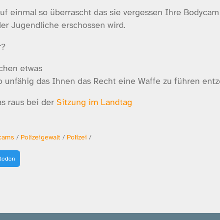
 auf einmal so überrascht das sie vergessen Ihre Bodycam
der Jugendliche erschossen wird.
r?
schen etwas
so unfähig das Ihnen das Recht eine Waffe zu führen entz
as raus bei der
Sitzung im Landtag
cams
/
Polizeigewalt
/
Polizei
/
stodon