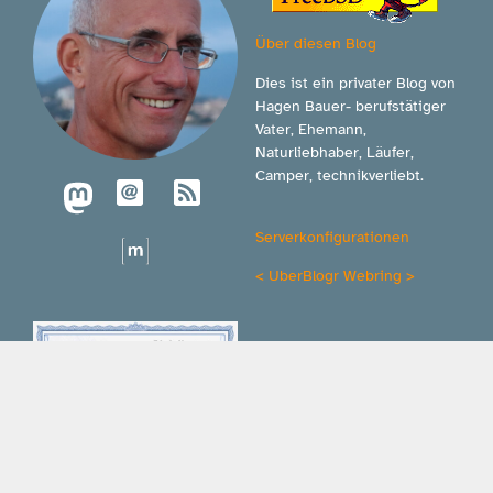
Über diesen Blog
Dies ist ein privater Blog von
Hagen Bauer- berufstätiger
Vater, Ehemann,
Naturliebhaber, Läufer,
Camper, technikverliebt.
Serverkonfigurationen
<
UberBlogr Webring
>