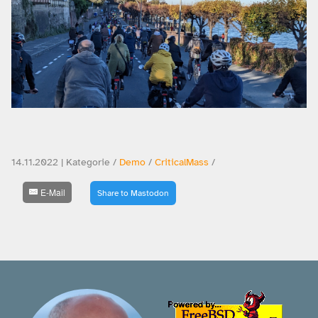
14.11.2022 | Kategorie /
Demo
/
CriticalMass
/
E-Mail
Share to Mastodon