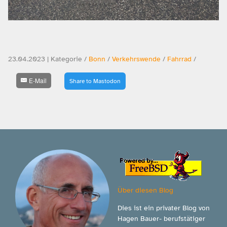
23.04.2023 | Kategorie /
Bonn
/
Verkehrswende
/
Fahrrad
/
E-Mail
Share to Mastodon
Über diesen Blog
Dies ist ein privater Blog von
Hagen Bauer- berufstätiger