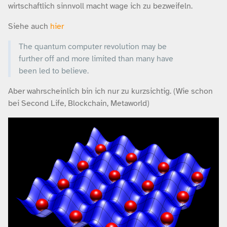
wirtschaftlich sinnvoll macht wage ich zu bezweifeln.
Siehe auch
hier
The quantum computer revolution may be
further off and more limited than many have
been led to believe.
Aber wahrscheinlich bin ich nur zu kurzsichtig. (Wie schon
bei Second Life, Blockchain, Metaworld)