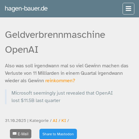
hagen-bauer.de
Geldverbrennmaschine
OpenAI
Also was soll irgendwann mal so viel Gewinn machen das
Verluste von 11 Milliarden in einem Quartal irgendwann
wieder als Gewinn
reinkommen?
Microsoft seemingly just revealed that OpenAI
lost $11.5B last quarter
31.10.2025 | Kategorie /
AI
/
KI
/
E-Mail
Share to Mastodon