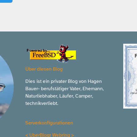
Über diesen Blog
Dies ist ein privater Blog von Hagen
Bauer- berufstätiger Vater, Ehemann,
Naturliebhaber, Läufer, Camper,
technikverliebt.
Serverkonfigurationen
<
UberBlogr Webring
>