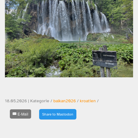
18.05.2026 | Kategorie /
balkan2026
/
kroatien
/
E-Mail
Share to Mastodon