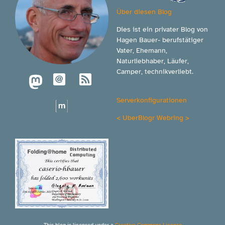
Über diesen Blog
Dies ist ein privater Blog von
Hagen Bauer- berufstätiger
Vater, Ehemann,
Naturliebhaber, Läufer,
Camper, technikverliebt.
Serverkonfigurationen
<
UberBlogr Webring
>
This blog is licensed under a
Creative Commons License