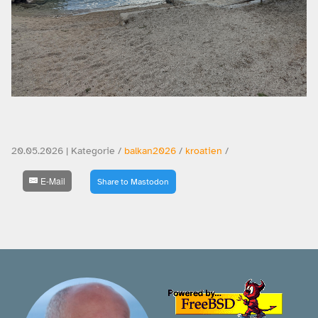
20.05.2026 | Kategorie /
balkan2026
/
kroatien
/
E-Mail
Share to Mastodon