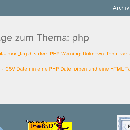
Archiv
äge zum Thema: php
 - mod_fcgid: stderr: PHP Warning: Unknown: Input vari
 - CSV Daten in eine PHP Datei pipen und eine HTML Ta