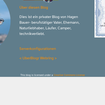
Über diesen Blog
Dies ist ein privater Blog von Hagen
Bauer- berufstätiger Vater, Ehemann,
Naturliebhaber, Läufer, Camper,
technikverliebt.
Serverkonfigurationen
<
UberBlogr Webring
>
This blog is licensed under a
Creative Commons License