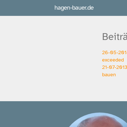
hagen-bauer.de
Beitr
26-05-2014
exceeded
21-07-2013
bauen