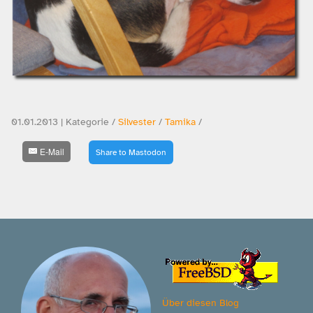
01.01.2013 | Kategorie /
Silvester
/
Tamika
/
E-Mail
Share to Mastodon
Über diesen Blog