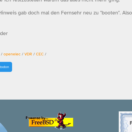
Hinweis gab doch mal den Fernsehr neu zu "booten". Also 
eder
/
openelec
/
VDR
/
CEC
/
stodon