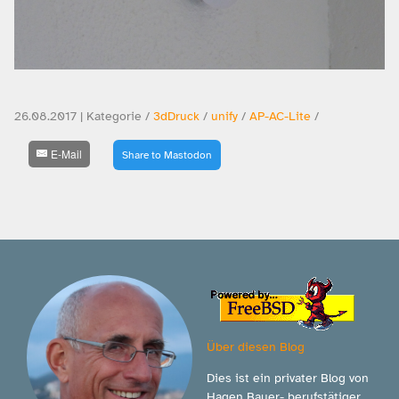
26.08.2017 | Kategorie /
3dDruck
/
unify
/
AP-AC-Lite
/
E-Mail
Share to Mastodon
Über diesen Blog
Dies ist ein privater Blog von
Hagen Bauer- berufstätiger