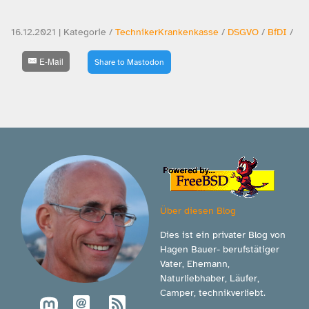
16.12.2021 | Kategorie /
TechnikerKrankenkasse
/
DSGVO
/
BfDI
/
E-Mail
Share to Mastodon
Über diesen Blog
Dies ist ein privater Blog von
Hagen Bauer- berufstätiger
Vater, Ehemann,
Naturliebhaber, Läufer,
Camper, technikverliebt.