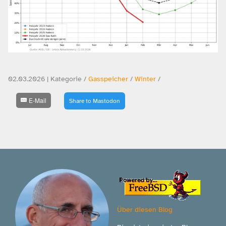
02.03.2026 | Kategorie /
Gasspeicher
/
Winter
/
E-Mail
Share to Mastodon
Über diesen Blog