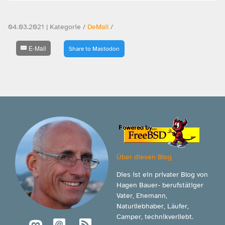
04.03.2021 | Kategorie /
DeMail
/
E-Mail
Share to Mastodon
Über diesen Blog
Dies ist ein privater Blog von
Hagen Bauer- berufstätiger
Vater, Ehemann,
Naturliebhaber, Läufer,
Camper, technikverliebt.