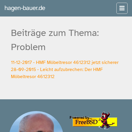
hagen-bauer.de
Beiträge zum Thema:
Problem
11-12-2017 - HMF Möbeltresor 4612312 jetzt sicherer
28-09-2015 - Leicht aufzubrechen: Der HMF
Möbeltresor 4612312